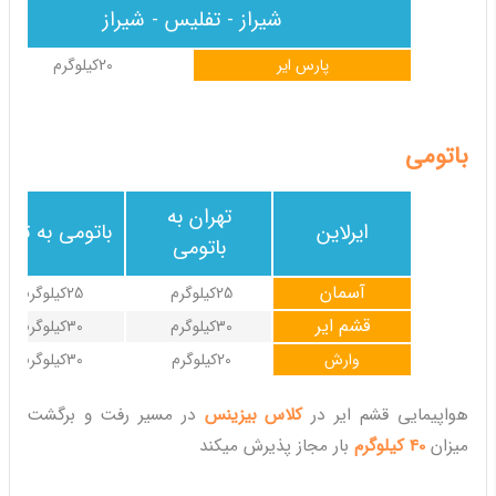
شیراز - تفلیس - شیراز
پارس ایر
20کیلوگرم
باتومی
تهران به
ایرلاین
باتومی به تهرا
باتومی
آسمان
25کیلوگرم
25کیلوگرم
قشم ایر
30کیلوگرم
30کیلوگرم
وارش
20کیلوگرم
30کیلوگرم
هواپیمایی قشم ایر در
کلاس بیزینس
در مسیر رفت و برگشت
میزان
40 کیلوگرم
بار مجاز پذیرش میکند