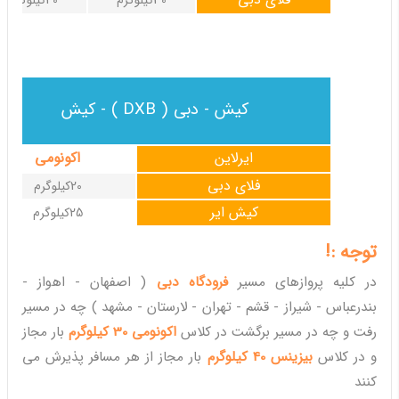
30کیلوگرم
40کیلوگرم
کیش - دبی ( DXB ) - کیش
ایرلاین
اکونومی
فلای دبی
20کیلوگرم
کیش ایر
25کیلوگرم
توجه :!
در کلیه پروازهای مسیر
فرودگاه دبی
( اصفهان - اهواز -
بندرعباس - شیراز - قشم - تهران - لارستان - مشهد ) چه در مسیر
رفت و چه در مسیر برگشت در کلاس
اکونومی 30 کیلوگرم
بار مجاز
و در کلاس
بیزینس 40 کیلوگرم
بار مجاز از هر مسافر پذیرش می
کنند