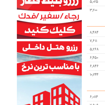
5,025
3,200
8,484
7,611
5,268
6,450
6,846
10,244
9,716
8,825
6,084