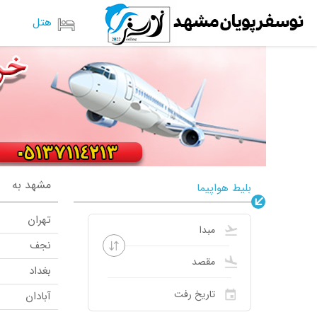
هتل
مشهد به
بلیط هواپیما
تهران
نجف
بغداد
آبادان