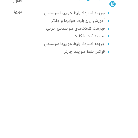
اهواز
تفلیس
و گردشگری را برای مخاطبین خود به
ارومیه
تبریز
ارمغان می آورد. شرکت خدمات گردشگری
جریمه استرداد بلیط هواپیما سیستمی
رشت
دبی
نو سفر پویان در خصوص برگزاری تور های
آموزش رزرو بلیط هواپیما و چارتر
خاص با مقاصد علمی و پژوهشی آمادگی
فهرست شرکت‌های هواپیمایی ایرانی
بندرعباس
ارائه خدمات به شرکت ها و همچنین
سامانه ثبت شکایات
کابل
مشتریان خود میباشد.
جریمه استرداد بلیط هواپیما سیستمی
قوانین بلیط هواپیما چارتر
مزارشریف
تعریف بلیط چارتر : پرواز چارتری چیست؟ Full charter | seat charter
ایلام
تفلیس
رامسر
اراک
اردبیل
زابل
دوشنبه