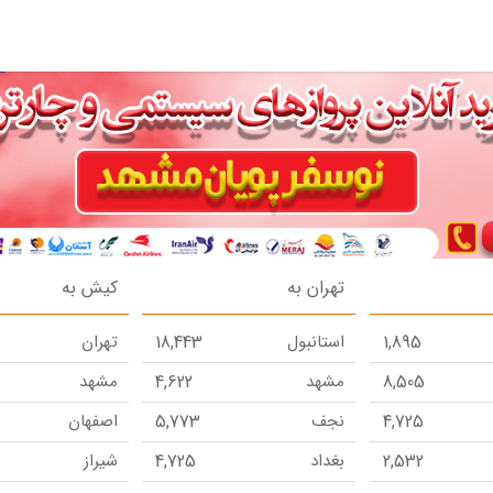
تهران به
کیش به
1,895
استانبول
18,443
تهران
8,505
مشهد
4,622
مشهد
4,725
نجف
5,773
اصفهان
2,532
بغداد
4,725
شیراز