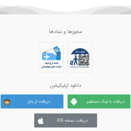
سنت پتر بورگ
46,356
تاشکند
60,586
زابل
10,699
مجوزها و نمادها
کوالالامپور
95,125
ایلام
7,875
رشت
6,453
دالامان
28,753
سیرجان
11,723
دانلود اپلیکیشن
اصفهان
7,264
دریافت با لینک مستقیم
دریافت از بازار
قندهار
16,328
دریافت نسخه iOS