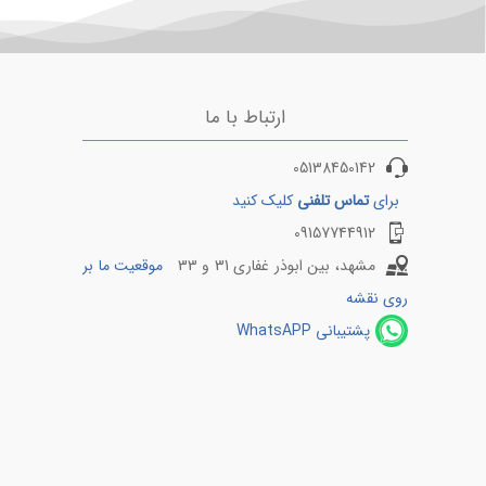
ارتباط با ما
05138450142
برای
تماس تلفنی
کلیک کنید
09157744912
مشهد، بین ابوذر غفاری 31 و 33
موقعیت ما بر
روی نقشه
پشتیبانی WhatsAPP