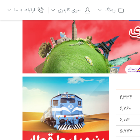
وبلاگ
منوی کاربری
ارتباط با ما
4,334
6,760
6,004
5,773