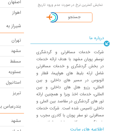
اصفهان
نمایش کمترین نرخ در صورت عدم ورود تاریخ
اهواز
جستجو
شیراز
شیراز به
تبریز
درباره ما
تهران
کرمانشاه
مشهد
شرکت خدمات مسافرتی و گردشگری
زاهدان
نوسفر پویان مشهد با هدف ارائه خدمات
مسقط
رشت
در بخش گردشگری و خدمات مسافرتی
عسلویه
شامل ارئه بلیط های هواپیما، قطار و
یزد
اتوبوس در مسیر های داخلی و بین
استانبول
استانبول
المللی، رزرو هتل های داخلی و بین
تبریز
المللی، خدمات اخذ ویزا و همچنین ارائه
کرمان
تور های گردشگری در مقاصد بین الملی و
دبی
بندرعباس به
مسقط
داخلی تاسیس شده است. شرکت خدمات
کیش
مسافرتی نو سفر پویان با کادری مجرب و
عسلویه
مشهد
پاسخگویی در کلیه ساعات شبانه روز،
اهواز
کیش
اطلاعیه های سایت
خاطره ای خوش از ارائه خدمات مسافرتی